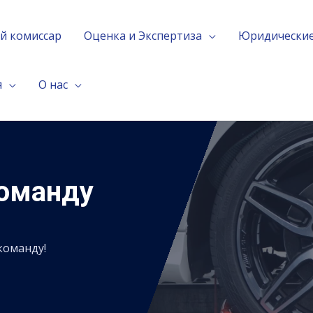
й комиссар
Оценка и Экспертиза
Юридические
я
О нас
Команду
команду!