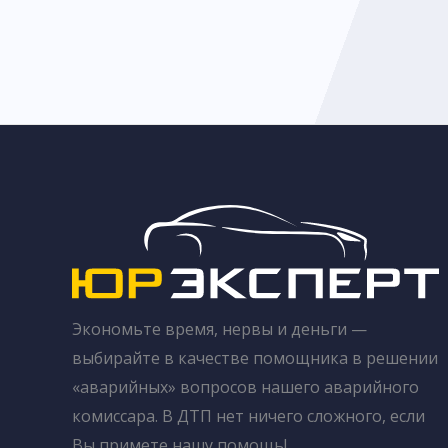
Экономьте время, нервы и деньги —
выбирайте в качестве помощника в решении
«аварийных» вопросов нашего аварийного
комиссара. В ДТП нет ничего сложного, если
Вы примете нашу помощь!