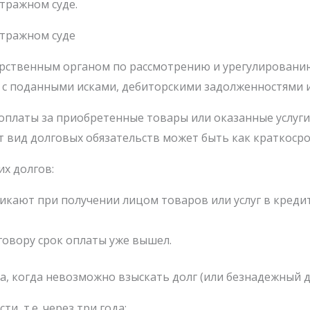
тражном суде.
итражном суде
арственным органом по рассмотрению и урегулированию
т с поданными исками, дебиторскими задолженностями 
платы за приобретенные товары или оказанные услуги
т вид долговых обязательств может быть как краткосро
х долгов:
кают при получении лицом товаров или услуг в кредит,
говору срок оплаты уже вышел.
, когда невозможно взыскать долг (или безнадежный д
ти, т.е. через три года;