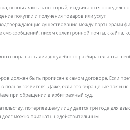
ора, основываясь на который, выдвигаются определенн
ние покупки и получения товаров или услуг;
 подтверждающие существование между партнерами ф
е смс-сообщений, писем с электронной почты, скайпа, к
ого спора на стадии досудебного разбирательства, не
оров должен быть прописан в самом договоре. Если пре
 в пользу заявителя. Даже, если это обращение так и не
базе при обращении в арбитражный суд.
тельству, потерпевшему лицу дается три года для взы
м долг можно признать недействительным.