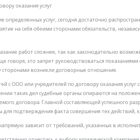
овору оказания услуг
е определенных услуг, сегодня достаточно распростран
ятие на себя обеими сторонами обязательств, независ
оказание работ сложнее, так как законодательно возмо
ще говоря, это запрет руководствоваться показаниями 
у сторонами возникли договорные отношения.
й с ООО или учредителей по договору оказания услуг со
рении таких дел судебные органы опираются на положе
емого договора. Главной составляющей успешного раз
зы для подтверждения факта совершения тех действий, 
напрямую зависит от требований, указанных в исполни
ветственно отнестись к выбору юридической компании,