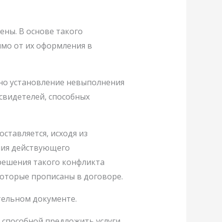
ены. В основе такого
имо от их оформления в
жно установление невыполнения
свидетелей, способных
ставляется, исходя из
ния действующего
решения такого конфликта
которые прописаны в договоре.
тельном документе.
 способной предложить услуги