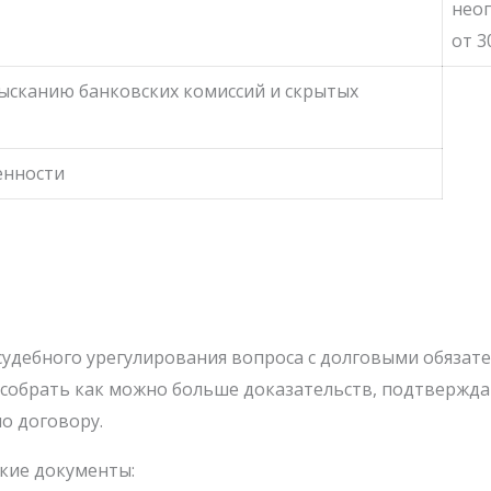
нео
от 3
зысканию банковских комиссий и скрытых
енности
судебного урегулирования вопроса с долговыми обязате
о собрать как можно больше доказательств, подтверж
о договору.
акие документы: