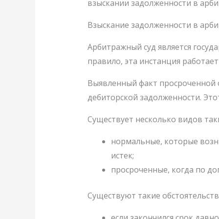
взыскании задолженности в арби
Взыскание задолженности в арб
Арбитражный суд является госуд
правило, эта инстанция работае
Выявленный факт просроченной о
дебиторской задолженности. Это
Существует несколько видов таки
нормальные, которые возни
истек;
просроченные, когда по до
Существуют такие обстоятельства
если закончился срок давнос